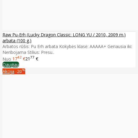
Raw Pu-Erh (Lucky Dragon Classic: LONG YU / 2010, 2009 m.)
arbata (100 g.)
Arbatos rūšis: Pu Erh arbata Kokybės klasė: AAAAA+ Geriausia iki:
Neribojama Stilius: Presu..
42
77
Nuo
17
€
21
€
Daugiau
%
Akcija
-20