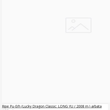
Ripe Pu-Erh (Lucky Dragon Classic: LONG YU / 2008 m.) arbata