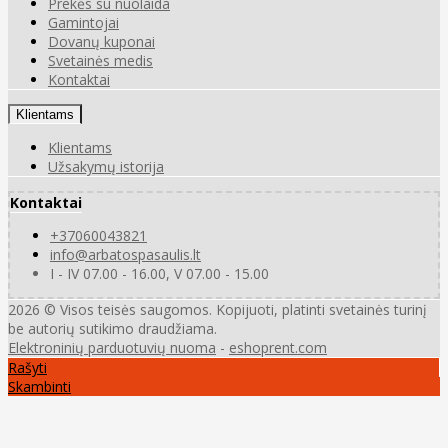
Prekės su nuolaida
Gamintojai
Dovanų kuponai
Svetainės medis
Kontaktai
Klientams
Klientams
Užsakymų istorija
Kontaktai
+37060043821
info@arbatospasaulis.lt
I - IV 07.00 - 16.00, V 07.00 - 15.00
2026 © Visos teisės saugomos. Kopijuoti, platinti svetainės turinį
be autorių sutikimo draudžiama.
Elektroninių parduotuvių nuoma
-
eshoprent.com
Rašyti
Skambinti