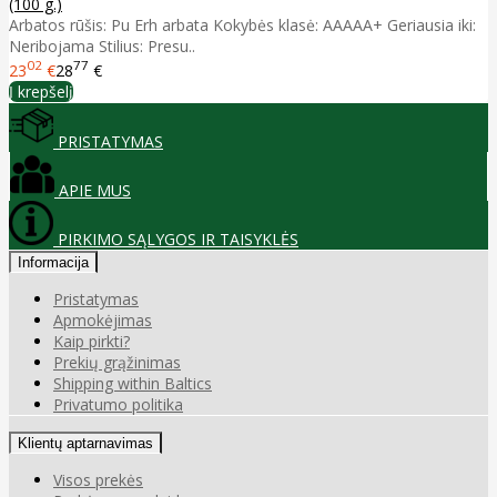
(100 g.)
Arbatos rūšis: Pu Erh arbata Kokybės klasė: AAAAA+ Geriausia iki:
Neribojama Stilius: Presu..
02
77
23
€
28
€
Į krepšelį
PRISTATYMAS
APIE MUS
PIRKIMO SĄLYGOS IR TAISYKLĖS
Informacija
Pristatymas
Apmokėjimas
Kaip pirkti?
Prekių grąžinimas
Shipping within Baltics
Privatumo politika
Klientų aptarnavimas
Visos prekės