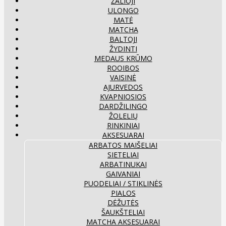
ŽALIOJI
ULONGO
MATĖ
MATCHA
BALTOJI
ŽYDINTI
MEDAUS KRŪMO
ROOIBOS
VAISINĖ
AJURVEDOS
KVAPNIOSIOS
DARDŽILINGO
ŽOLELIŲ
RINKINIAI
AKSESUARAI
ARBATOS MAIŠELIAI
SIETELIAI
ARBATINUKAI
GAIVANIAI
PUODELIAI / STIKLINĖS
PIALOS
DĖŽUTĖS
ŠAUKŠTELIAI
MATCHA AKSESUARAI