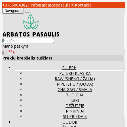
+37060043821
info@arbatospasaulis.lt
Kontaktai
Navigacija
Mano paskyra
00
0
€
0
Prekių krepšelis tuščias!
PU-ERH
PU-ERH KLASIKA
RAW (SHENG / ŽALIA)
RIPE (SHU / JUODA)
CHA GAO / SMALA
TUO CHA
BIRI
DĖŽUTĖJE
RINKINIAI
SU PRIEDAIS
JUODOJI