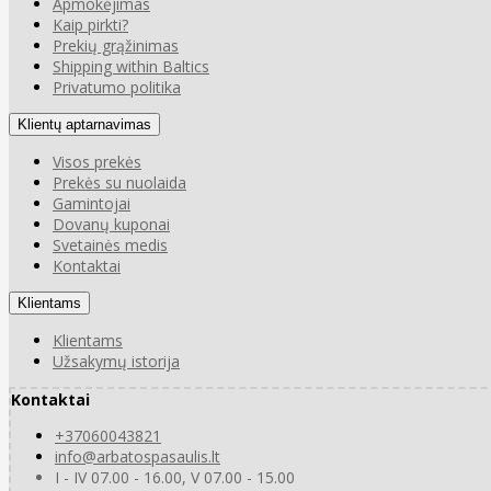
Apmokėjimas
Kaip pirkti?
Prekių grąžinimas
Shipping within Baltics
Privatumo politika
Klientų aptarnavimas
Visos prekės
Prekės su nuolaida
Gamintojai
Dovanų kuponai
Svetainės medis
Kontaktai
Klientams
Klientams
Užsakymų istorija
Kontaktai
+37060043821
info@arbatospasaulis.lt
I - IV 07.00 - 16.00, V 07.00 - 15.00