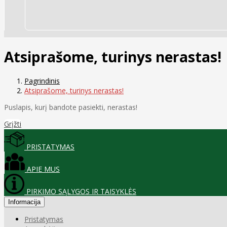
Atsiprašome, turinys nerastas!
Pagrindinis
Atsiprašome, turinys nerastas!
Puslapis, kurį bandote pasiekti, nerastas!
Grįžti
PRISTATYMAS
APIE MUS
PIRKIMO SĄLYGOS IR TAISYKLĖS
Informacija
Pristatymas