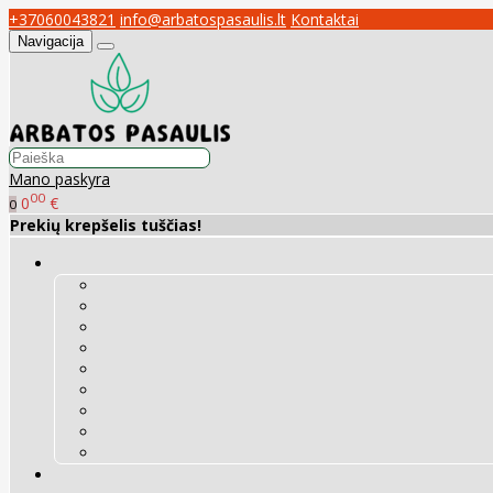
+37060043821
info@arbatospasaulis.lt
Kontaktai
Navigacija
Mano paskyra
00
0
€
0
Prekių krepšelis tuščias!