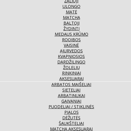
ŽALIOJI
ULONGO
MATĖ
MATCHA
BALTOJI
ŽYDINTI
MEDAUS KRŪMO
ROOIBOS
VAISINĖ
AJURVEDOS
KVAPNIOSIOS
DARDŽILINGO
ŽOLELIŲ
RINKINIAI
AKSESUARAI
ARBATOS MAIŠELIAI
SIETELIAI
ARBATINUKAI
GAIVANIAI
PUODELIAI / STIKLINĖS
PIALOS
DĖŽUTĖS
ŠAUKŠTELIAI
MATCHA AKSESUARAI