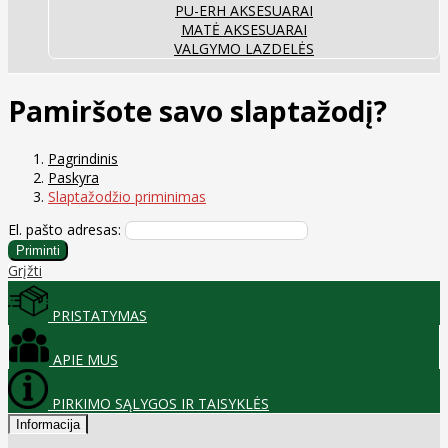
PU-ERH AKSESUARAI
MATĖ AKSESUARAI
VALGYMO LAZDELĖS
Pamiršote savo slaptažodį?
Pagrindinis
Paskyra
Slaptažodžio priminimas
El. pašto adresas:
Grįžti
PRISTATYMAS
APIE MUS
PIRKIMO SĄLYGOS IR TAISYKLĖS
Informacija