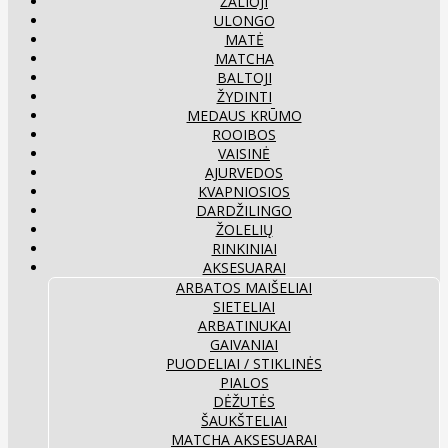
ŽALIOJI
ULONGO
MATĖ
MATCHA
BALTOJI
ŽYDINTI
MEDAUS KRŪMO
ROOIBOS
VAISINĖ
AJURVEDOS
KVAPNIOSIOS
DARDŽILINGO
ŽOLELIŲ
RINKINIAI
AKSESUARAI
ARBATOS MAIŠELIAI
SIETELIAI
ARBATINUKAI
GAIVANIAI
PUODELIAI / STIKLINĖS
PIALOS
DĖŽUTĖS
ŠAUKŠTELIAI
MATCHA AKSESUARAI