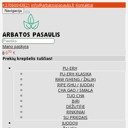
+37060043821
info@arbatospasaulis.lt
Kontaktai
Navigacija
Mano paskyra
00
0
€
0
Prekių krepšelis tuščias!
PU-ERH
PU-ERH KLASIKA
RAW (SHENG / ŽALIA)
RIPE (SHU / JUODA)
CHA GAO / SMALA
TUO CHA
BIRI
DĖŽUTĖJE
RINKINIAI
SU PRIEDAIS
JUODOJI