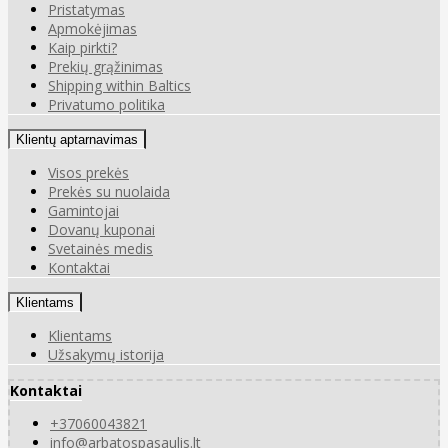
Pristatymas
Apmokėjimas
Kaip pirkti?
Prekių grąžinimas
Shipping within Baltics
Privatumo politika
Klientų aptarnavimas
Visos prekės
Prekės su nuolaida
Gamintojai
Dovanų kuponai
Svetainės medis
Kontaktai
Klientams
Klientams
Užsakymų istorija
Kontaktai
+37060043821
info@arbatospasaulis.lt