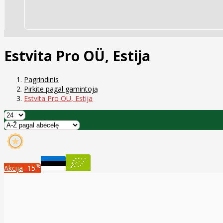
Estvita Pro OÜ, Estija
Pagrindinis
Pirkite pagal gamintoją
Estvita Pro OÜ, Estija
%
Akcija
-15