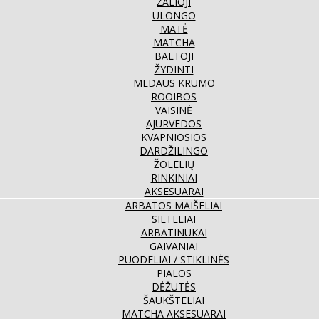
ŽALIOJI
ULONGO
MATĖ
MATCHA
BALTOJI
ŽYDINTI
MEDAUS KRŪMO
ROOIBOS
VAISINĖ
AJURVEDOS
KVAPNIOSIOS
DARDŽILINGO
ŽOLELIŲ
RINKINIAI
AKSESUARAI
ARBATOS MAIŠELIAI
SIETELIAI
ARBATINUKAI
GAIVANIAI
PUODELIAI / STIKLINĖS
PIALOS
DĖŽUTĖS
ŠAUKŠTELIAI
MATCHA AKSESUARAI