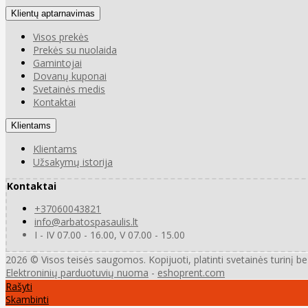
Klientų aptarnavimas
Visos prekės
Prekės su nuolaida
Gamintojai
Dovanų kuponai
Svetainės medis
Kontaktai
Klientams
Klientams
Užsakymų istorija
Kontaktai
+37060043821
info@arbatospasaulis.lt
I - IV 07.00 - 16.00, V 07.00 - 15.00
2026 © Visos teisės saugomos. Kopijuoti, platinti svetainės turinį b
Elektroninių parduotuvių nuoma
-
eshoprent.com
Rašyti
Skambinti