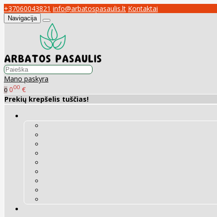
+37060043821
info@arbatospasaulis.lt
Kontaktai
Navigacija
Mano paskyra
00
0
€
0
Prekių krepšelis tuščias!