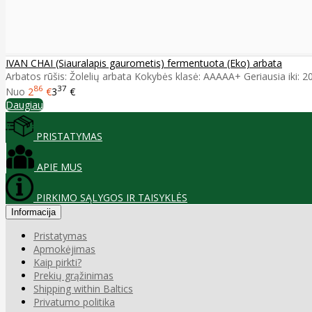
IVAN CHAI (Siauralapis gaurometis) fermentuota (Eko) arbata
Arbatos rūšis: Žolelių arbata Kokybės klasė: AAAAA+ Geriausia iki: 2028
86
37
Nuo
2
€
3
€
Daugiau
PRISTATYMAS
APIE MUS
PIRKIMO SĄLYGOS IR TAISYKLĖS
Informacija
Pristatymas
Apmokėjimas
Kaip pirkti?
Prekių grąžinimas
Shipping within Baltics
Privatumo politika