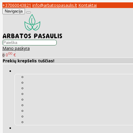
+37060043821
info@arbatospasaulis.lt
Kontaktai
Navigacija
Mano paskyra
00
0
€
0
Prekių krepšelis tuščias!