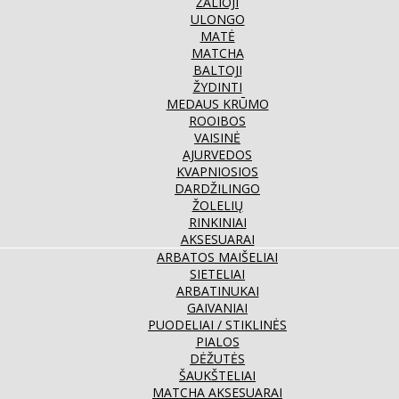
ŽALIOJI
ULONGO
MATĖ
MATCHA
BALTOJI
ŽYDINTI
MEDAUS KRŪMO
ROOIBOS
VAISINĖ
AJURVEDOS
KVAPNIOSIOS
DARDŽILINGO
ŽOLELIŲ
RINKINIAI
AKSESUARAI
ARBATOS MAIŠELIAI
SIETELIAI
ARBATINUKAI
GAIVANIAI
PUODELIAI / STIKLINĖS
PIALOS
DĖŽUTĖS
ŠAUKŠTELIAI
MATCHA AKSESUARAI