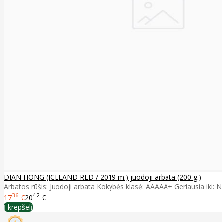
DIAN HONG (ICELAND RED / 2019 m.) juodoji arbata (200 g.)
Arbatos rūšis: Juodoji arbata Kokybės klasė: AAAAA+ Geriausia iki: Ne
36
42
17
€
20
€
Į krepšelį