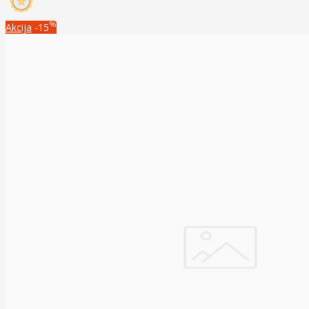
%
Akcija
-15