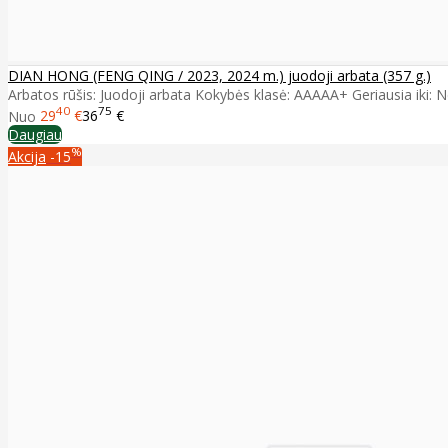
DIAN HONG (FENG QING / 2023, 2024 m.) juodoji arbata (357 g.)
Arbatos rūšis: Juodoji arbata Kokybės klasė: AAAAA+ Geriausia iki: Ne
40
75
Nuo
29
€
36
€
Daugiau
%
Akcija
-15