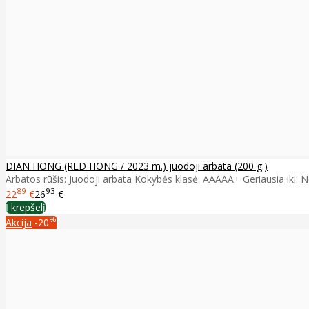
DIAN HONG (RED HONG / 2023 m.) juodoji arbata (200 g.)
Arbatos rūšis: Juodoji arbata Kokybės klasė: AAAAA+ Geriausia iki: Ne
89
93
22
€
26
€
Į krepšelį
%
Akcija
-20