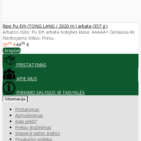
Ripe Pu-Erh (TONG LANG / 2020 m.) arbata (357 g.)
Arbatos rūšis: Pu Erh arbata Kokybės klasė: AAAAA+ Geriausia iki:
Neribojama Stilius: Presu..
49
36
35
€
44
€
Į krepšelį
PRISTATYMAS
APIE MUS
PIRKIMO SĄLYGOS IR TAISYKLĖS
Informacija
Pristatymas
Apmokėjimas
Kaip pirkti?
Prekių grąžinimas
Shipping within Baltics
Privatumo politika