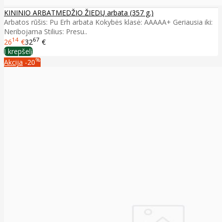
KININIO ARBATMEDŽIO ŽIEDŲ arbata (357 g.)
Arbatos rūšis: Pu Erh arbata Kokybės klasė: AAAAA+ Geriausia iki:
Neribojama Stilius: Presu..
14
67
26
€
32
€
Į krepšelį
%
Akcija
-20