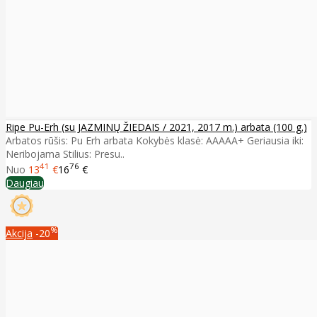
Ripe Pu-Erh (su JAZMINŲ ŽIEDAIS / 2021, 2017 m.) arbata (100 g.)
Arbatos rūšis: Pu Erh arbata Kokybės klasė: AAAAA+ Geriausia iki:
Neribojama Stilius: Presu..
41
76
Nuo
13
€
16
€
Daugiau
%
Akcija
-20