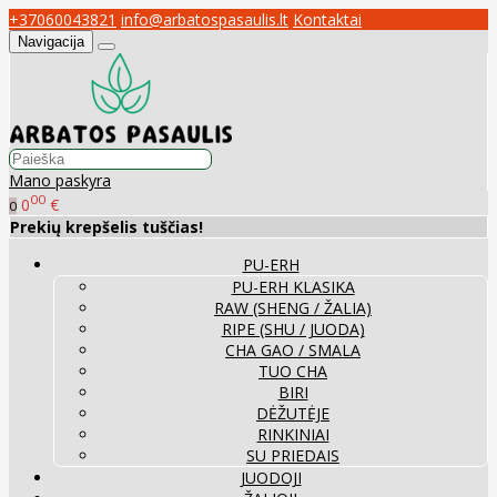
+37060043821
info@arbatospasaulis.lt
Kontaktai
Navigacija
Mano paskyra
00
0
€
0
Prekių krepšelis tuščias!
PU-ERH
PU-ERH KLASIKA
RAW (SHENG / ŽALIA)
RIPE (SHU / JUODA)
CHA GAO / SMALA
TUO CHA
BIRI
DĖŽUTĖJE
RINKINIAI
SU PRIEDAIS
JUODOJI