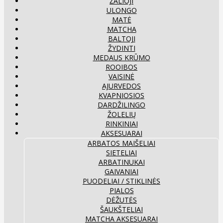
ŽALIOJI
ULONGO
MATĖ
MATCHA
BALTOJI
ŽYDINTI
MEDAUS KRŪMO
ROOIBOS
VAISINĖ
AJURVEDOS
KVAPNIOSIOS
DARDŽILINGO
ŽOLELIŲ
RINKINIAI
AKSESUARAI
ARBATOS MAIŠELIAI
SIETELIAI
ARBATINUKAI
GAIVANIAI
PUODELIAI / STIKLINĖS
PIALOS
DĖŽUTĖS
ŠAUKŠTELIAI
MATCHA AKSESUARAI