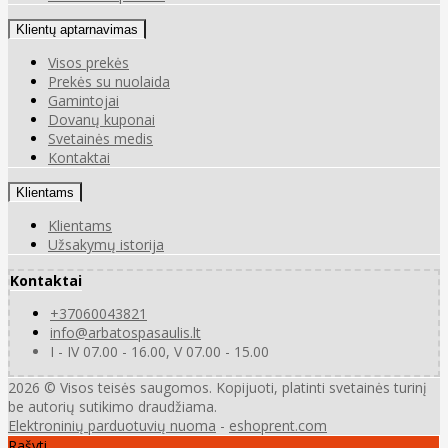
Klientų aptarnavimas
Visos prekės
Prekės su nuolaida
Gamintojai
Dovanų kuponai
Svetainės medis
Kontaktai
Klientams
Klientams
Užsakymų istorija
Kontaktai
+37060043821
info@arbatospasaulis.lt
I - IV 07.00 - 16.00, V 07.00 - 15.00
2026 © Visos teisės saugomos. Kopijuoti, platinti svetainės turinį
be autorių sutikimo draudžiama.
Elektroninių parduotuvių nuoma
-
eshoprent.com
Rašyti