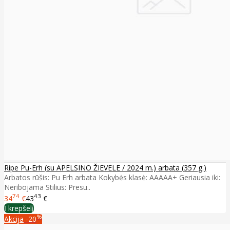
Ripe Pu-Erh (su APELSINO ŽIEVELE / 2024 m.) arbata (357 g.)
Arbatos rūšis: Pu Erh arbata Kokybės klasė: AAAAA+ Geriausia iki:
Neribojama Stilius: Presu..
74
43
34
€
43
€
Į krepšelį
%
Akcija
-20