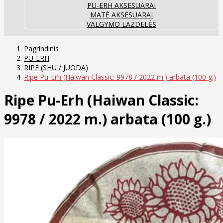
PU-ERH AKSESUARAI
MATĖ AKSESUARAI
VALGYMO LAZDELĖS
Pagrindinis
PU-ERH
RIPE (SHU / JUODA)
Ripe Pu-Erh (Haiwan Classic: 9978 / 2022 m.) arbata (100 g.)
Ripe Pu-Erh (Haiwan Classic:
9978 / 2022 m.) arbata (100 g.)