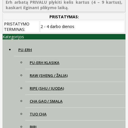
Erh arbatą PRIVALU plykiti kelis kartus (4 – 9 kartus),
kaskart ilginant plikymo laiką.
PRISTATYMAS:
PRISTATYMO
2 - 4 darbo dienos
TERMINAS:
Kategorijos
PU-ERH
PU-ERH KLASIKA
RAW (SHENG / ŽALIA)
RIPE (SHU / JUODA)
CHA GAO / SMALA
TUO CHA
BIRI