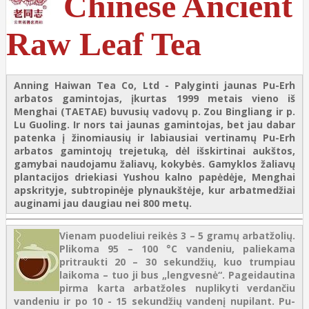
Chinese Ancient
Raw Leaf Tea
Anning Haiwan Tea Co, Ltd - Palyginti jaunas Pu-Erh
arbatos gamintojas, įkurtas 1999 metais vieno iš
Menghai (TAETAE) buvusių vadovų p. Zou Bingliang ir p.
Lu Guoling. Ir nors tai jaunas gamintojas, bet jau dabar
patenka į žinomiausių ir labiausiai vertinamų Pu-Erh
arbatos gamintojų trejetuką, dėl išskirtinai aukštos,
gamybai naudojamu žaliavų, kokybės. Gamyklos žaliavų
plantacijos driekiasi Yushou kalno papėdėje, Menghai
apskrityje, subtropinėje plynaukštėje, kur arbatmedžiai
auginami jau daugiau nei 800 metų.
Vienam puodeliui reikės 3 – 5 gramų arbatžolių.
Plikoma 95 – 100 °C vandeniu, paliekama
pritraukti 20 – 30 sekundžių, kuo trumpiau
laikoma – tuo ji bus „lengvesnė“. Pageidautina
pirma karta arbatžoles nuplikyti verdančiu
vandeniu ir po 10 - 15 sekundžių vandenį nupilant. Pu-