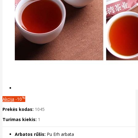
%
Akcija
-10
Prekės kodas:
1045
Turimas kiekis:
1
Arbatos rūšis:
Pu Erh arbata