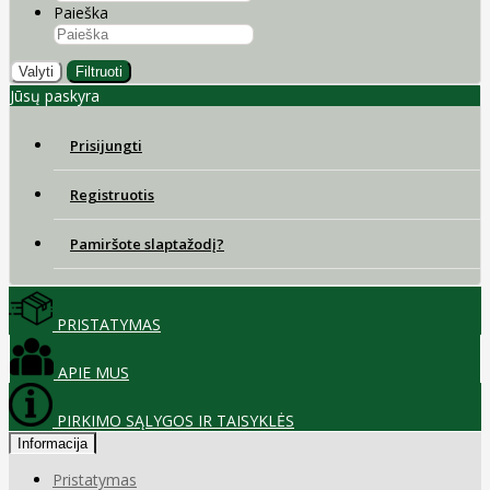
Paieška
Valyti
Filtruoti
Jūsų paskyra
Prisijungti
Registruotis
Pamiršote slaptažodį?
PRISTATYMAS
APIE MUS
PIRKIMO SĄLYGOS IR TAISYKLĖS
Informacija
Pristatymas