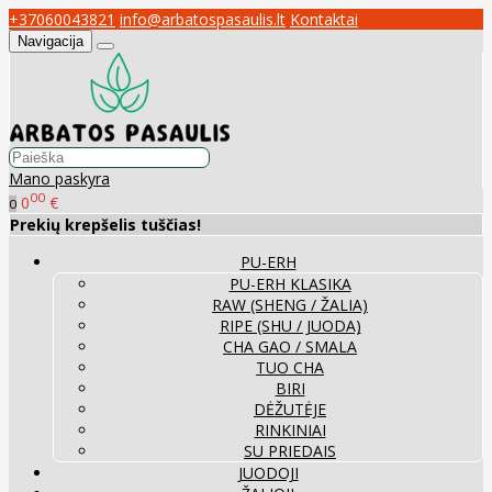
+37060043821
info@arbatospasaulis.lt
Kontaktai
Navigacija
Mano paskyra
00
0
€
0
Prekių krepšelis tuščias!
PU-ERH
PU-ERH KLASIKA
RAW (SHENG / ŽALIA)
RIPE (SHU / JUODA)
CHA GAO / SMALA
TUO CHA
BIRI
DĖŽUTĖJE
RINKINIAI
SU PRIEDAIS
JUODOJI