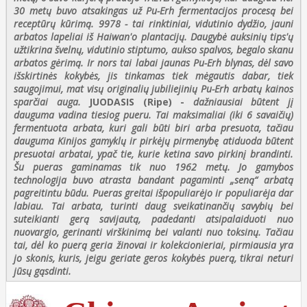
30 metų buvo atsakingas už Pu-Erh fermentacijos procesą bei
receptūrų kūrimą.
9978 - tai rinktiniai, vidutinio dydžio, jauni
arbatos lapeliai iš Haiwan'o plantacijų. Daugybė auksinių tips'ų
užtikrina švelnų, vidutinio stiptumo, aukso spalvos, begalo skanu
arbatos gėrimą. Ir nors tai labai jaunas Pu-Erh blynas, dėl savo
išskirtinės kokybės, jis tinkamas tiek mėgautis dabar, tiek
saugojimui, mat visų originalių jubiliejinių Pu-Erh arbatų kainos
sparčiai auga.
JUODASIS (Ripe)
-
dažniausiai būtent jį
dauguma vadina tiesiog pueru. Tai maksimaliai (iki 6 savaičių)
fermentuota arbata, kuri gali būti biri arba presuota, tačiau
dauguma Kinijos gamyklų ir pirkėjų pirmenybę atiduoda būtent
presuotai arbatai, ypač tie, kurie ketina savo pirkinį brandinti.
Šu pueras gaminamas tik nuo 1962 metų. Jo gamybos
technologija buvo atrasta bandant pagaminti „seną“ arbatą
pagreitintu būdu. Pueras greitai išpopuliarėjo ir populiarėja dar
labiau. Tai arbata, turinti daug sveikatinančių savybių bei
suteikianti gerą savijautą, padedanti atsipalaiduoti nuo
nuovargio, gerinanti virškinimą bei valanti nuo toksinų. Tačiau
tai, dėl ko puerą geria žinovai ir kolekcionieriai, pirmiausia yra
jo skonis, kuris, jeigu geriate geros kokybės puerą, tikrai neturi
jūsų gąsdinti.