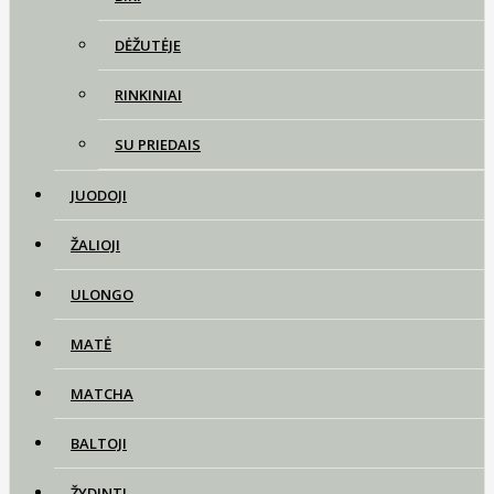
DĖŽUTĖJE
RINKINIAI
SU PRIEDAIS
JUODOJI
ŽALIOJI
ULONGO
MATĖ
MATCHA
BALTOJI
ŽYDINTI