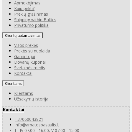
Apmokėjimas
Kaip pirkti?
Prekių grąžinimas
Shipping within Baltics
Privatumo politika
Klientų aptarnavimas
Visos prekės
Prekės su nuolaida
Gamintojai
Dovanų kuponai
Svetainės medis
Kontaktai
Klientams
Klientams
Užsakymų istorija
Kontaktai
+37060043821
info@arbatospasaulis.lt
I - IV 07.00 - 16.00, V 07.00 - 15.00