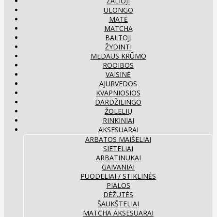
ŽALIOJI
ULONGO
MATĖ
MATCHA
BALTOJI
ŽYDINTI
MEDAUS KRŪMO
ROOIBOS
VAISINĖ
AJURVEDOS
KVAPNIOSIOS
DARDŽILINGO
ŽOLELIŲ
RINKINIAI
AKSESUARAI
ARBATOS MAIŠELIAI
SIETELIAI
ARBATINUKAI
GAIVANIAI
PUODELIAI / STIKLINĖS
PIALOS
DĖŽUTĖS
ŠAUKŠTELIAI
MATCHA AKSESUARAI