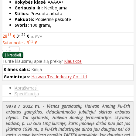
Kokybės klasė
: AAAAA+
Geriausia iki:
Neribojama
Stilius:
Presuota arbata
Pakuotė:
Popierinė pakuotė
Svoris:
100 gramų
16
29
28
€
31
€
su PVM
13
Sutaupote - 3
€
Turite klausimų apie šią prekę?
Klauskite
Kilmės šalis:
Kinija
Gamintojas:
Haiwan Tea Industry Co. Ltd
Aprašymas
Specifikacija
9978 / 2022 m.
- Vienos garsiausių, Haiwan Anning Pu-Erh
arbatos gamyklos, dvidešimtmečio jubiliejui skirtas arbatos
blynas. Tai vyriausio, Haiwan Anning fermentacijos skyriaus
vadovo, p. Lu Guo Ling kūrinys, kuris įmonėje dirba nuo pat jos
įkūrimo 1999 m., o Pu-Erh industrijoje dirba jau daugiau nei 60
metų, o savo karjerą pradėjo TAETEA gamykloje, kur daugiau nei